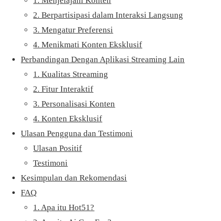
1. Menjelajahi Konten
2. Berpartisipasi dalam Interaksi Langsung
3. Mengatur Preferensi
4. Menikmati Konten Eksklusif
Perbandingan Dengan Aplikasi Streaming Lain
1. Kualitas Streaming
2. Fitur Interaktif
3. Personalisasi Konten
4. Konten Eksklusif
Ulasan Pengguna dan Testimoni
Ulasan Positif
Testimoni
Kesimpulan dan Rekomendasi
FAQ
1. Apa itu Hot51?