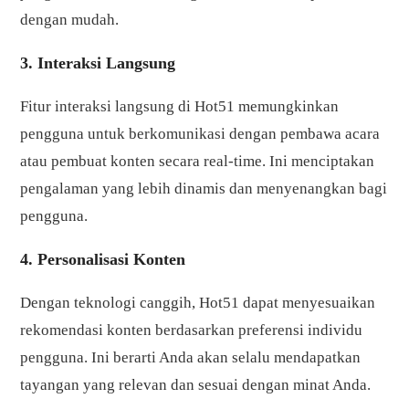
dengan mudah.
3. Interaksi Langsung
Fitur interaksi langsung di Hot51 memungkinkan
pengguna untuk berkomunikasi dengan pembawa acara
atau pembuat konten secara real-time. Ini menciptakan
pengalaman yang lebih dinamis dan menyenangkan bagi
pengguna.
4. Personalisasi Konten
Dengan teknologi canggih, Hot51 dapat menyesuaikan
rekomendasi konten berdasarkan preferensi individu
pengguna. Ini berarti Anda akan selalu mendapatkan
tayangan yang relevan dan sesuai dengan minat Anda.