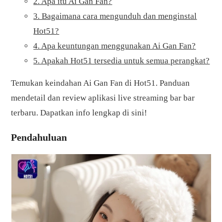
2. Apa itu Ai Gan Fan?
3. Bagaimana cara mengunduh dan menginstal
Hot51?
4. Apa keuntungan menggunakan Ai Gan Fan?
5. Apakah Hot51 tersedia untuk semua perangkat?
Temukan keindahan Ai Gan Fan di Hot51. Panduan
mendetail dan review aplikasi live streaming bar bar
terbaru. Dapatkan info lengkap di sini!
Pendahuluan