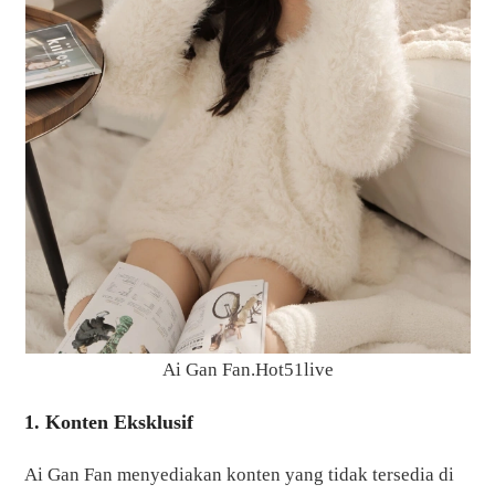
Ai Gan Fan.Hot51live
1. Konten Eksklusif
Ai Gan Fan menyediakan konten yang tidak tersedia di