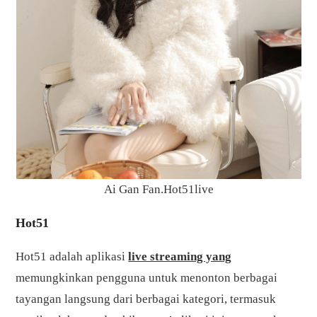
Ai Gan Fan.Hot51live
Hot51
Hot51 adalah aplikasi
live streaming yang
memungkinkan pengguna untuk menonton berbagai
tayangan langsung dari berbagai kategori, termasuk