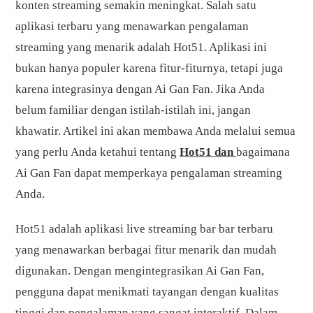
konten streaming semakin meningkat. Salah satu
aplikasi terbaru yang menawarkan pengalaman
streaming yang menarik adalah Hot51. Aplikasi ini
bukan hanya populer karena fitur-fiturnya, tetapi juga
karena integrasinya dengan Ai Gan Fan. Jika Anda
belum familiar dengan istilah-istilah ini, jangan
khawatir. Artikel ini akan membawa Anda melalui semua
yang perlu Anda ketahui tentang
Hot51 dan
bagaimana
Ai Gan Fan dapat memperkaya pengalaman streaming
Anda.
Hot51 adalah aplikasi live streaming bar bar terbaru
yang menawarkan berbagai fitur menarik dan mudah
digunakan. Dengan mengintegrasikan Ai Gan Fan,
pengguna dapat menikmati tayangan dengan kualitas
tinggi dan pengalaman yang sangat interaktif. Dalam