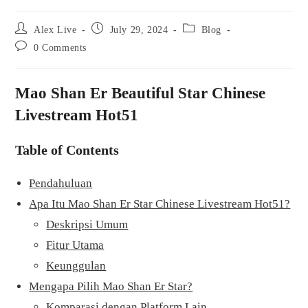
Post
Post
Post
Alex Live
July 29, 2024
Blog
author:
published:
category:
Post
0 Comments
comments:
Mao Shan Er Beautiful Star Chinese
Livestream Hot51
Table of Contents
Pendahuluan
Apa Itu Mao Shan Er Star Chinese Livestream Hot51?
Deskripsi Umum
Fitur Utama
Keunggulan
Mengapa Pilih Mao Shan Er Star?
Komparasi dengan Platform Lain