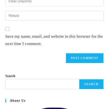
or
your
username
email
Enter
to
address
your
comment
to
website
comment
URL
Save my name, email, and website in this browser for the
(optional)
next time I comment.
Search
SEARCH
About Us