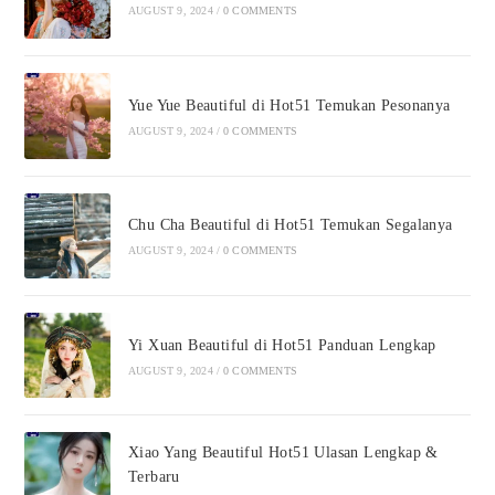
AUGUST 9, 2024
/
0 COMMENTS
Yue Yue Beautiful di Hot51 Temukan Pesonanya
AUGUST 9, 2024
/
0 COMMENTS
Chu Cha Beautiful di Hot51 Temukan Segalanya
AUGUST 9, 2024
/
0 COMMENTS
Yi Xuan Beautiful di Hot51 Panduan Lengkap
AUGUST 9, 2024
/
0 COMMENTS
Xiao Yang Beautiful Hot51 Ulasan Lengkap &
Terbaru