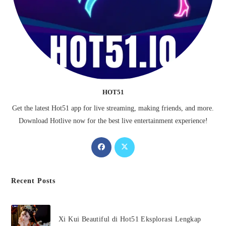
HOT51
Get the latest
Hot51
app for live streaming, making friends, and more.
Download
Hotlive
now for the best live entertainment experience!
Opens
Opens
in
in
a
a
Recent Posts
new
new
tab
tab
Xi Kui Beautiful di Hot51 Eksplorasi Lengkap