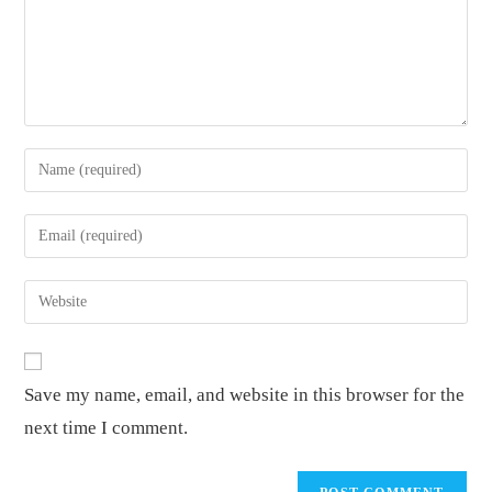
Enter
your
name
Enter
or
your
username
email
Enter
to
address
your
comment
to
website
comment
URL
Save my name, email, and website in this browser for the
(optional)
next time I comment.