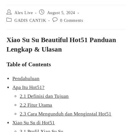
Post
Post
Alex Live
August 5, 2024
author:
published:
Post
Post
GADIS CANTIK
0 Comments
category:
comments:
Xiao Su Su Beautiful Hot51 Panduan
Lengkap & Ulasan
Table of Contents
Pendahuluan
Apa Itu Hot51?
2.1 Definisi dan Tujuan
2.2 Fitur Utama
2.3 Cara Mengunduh dan Menginstal Hot51
Xiao Su Su di Hot51
3.1 Profil Xiao Su Su