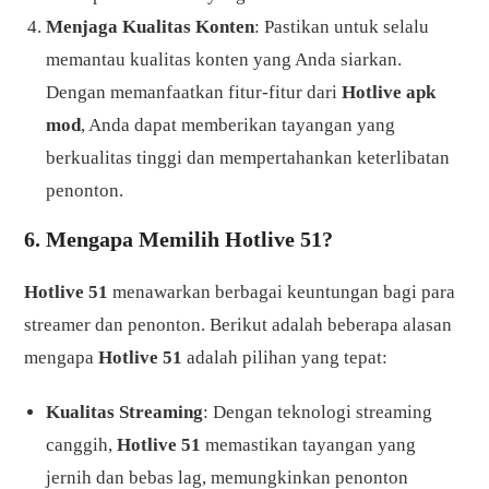
Menjaga Kualitas Konten
: Pastikan untuk selalu
memantau kualitas konten yang Anda siarkan.
Dengan memanfaatkan fitur-fitur dari
Hotlive apk
mod
, Anda dapat memberikan tayangan yang
berkualitas tinggi dan mempertahankan keterlibatan
penonton.
6. Mengapa Memilih Hotlive 51?
Hotlive 51
menawarkan berbagai keuntungan bagi para
streamer dan penonton. Berikut adalah beberapa alasan
mengapa
Hotlive 51
adalah pilihan yang tepat:
Kualitas Streaming
: Dengan teknologi streaming
canggih,
Hotlive 51
memastikan tayangan yang
jernih dan bebas lag, memungkinkan penonton