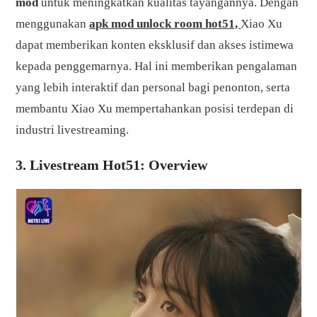
mod
untuk meningkatkan kualitas tayangannya. Dengan
menggunakan
apk mod unlock room hot51,
Xiao Xu
dapat memberikan konten eksklusif dan akses istimewa
kepada penggemarnya. Hal ini memberikan pengalaman
yang lebih interaktif dan personal bagi penonton, serta
membantu Xiao Xu mempertahankan posisi terdepan di
industri livestreaming.
3. Livestream Hot51: Overview