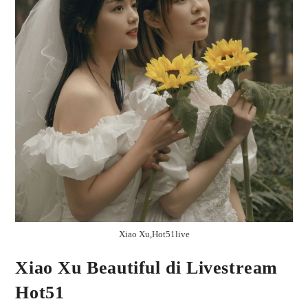
Xiao Xu,Hot51live
Xiao Xu Beautiful di Livestream
Hot51