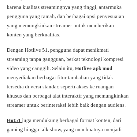
karena kualitas streamingnya yang tinggi, antarmuka
pengguna yang ramah, dan berbagai opsi penyesuaian
yang memungkinkan streamer untuk memberikan
konten yang berkualitas.
Dengan
Hotlive 51
, pengguna dapat menikmati
streaming tanpa gangguan, berkat teknologi kompresi
video yang canggih. Selain itu,
Hotlive apk mod
menyediakan berbagai fitur tambahan yang tidak
tersedia di versi standar, seperti akses ke ruangan
khusus dan berbagai alat interaktif yang memungkinkan
streamer untuk berinteraksi lebih baik dengan audiens.
Hot51
juga mendukung berbagai format konten, dari
gaming hingga talk show, yang membuatnya menjadi