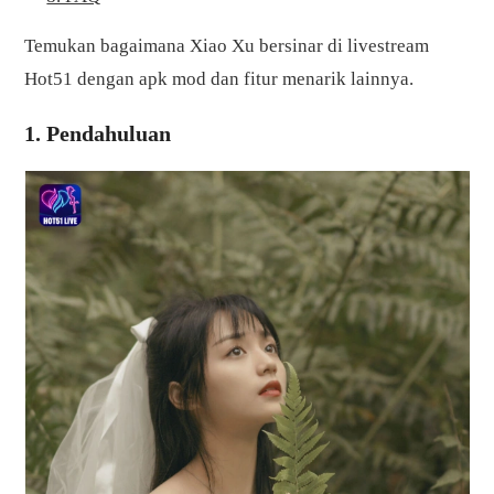
Temukan bagaimana Xiao Xu bersinar di livestream
Hot51 dengan apk mod dan fitur menarik lainnya.
1. Pendahuluan