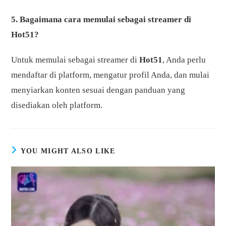
5. Bagaimana cara memulai sebagai streamer di
Hot51?
Untuk memulai sebagai streamer di
Hot51
, Anda perlu
mendaftar di platform, mengatur profil Anda, dan mulai
menyiarkan konten sesuai dengan panduan yang
disediakan oleh platform.
YOU MIGHT ALSO LIKE