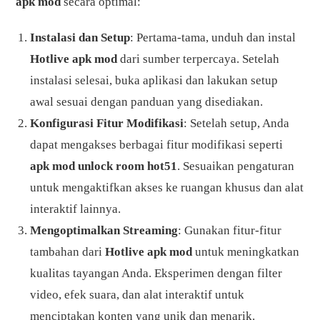
apk mod
secara optimal:
Instalasi dan Setup
: Pertama-tama, unduh dan instal
Hotlive apk mod
dari sumber terpercaya. Setelah
instalasi selesai, buka aplikasi dan lakukan setup
awal sesuai dengan panduan yang disediakan.
Konfigurasi Fitur Modifikasi
: Setelah setup, Anda
dapat mengakses berbagai fitur modifikasi seperti
apk mod unlock room hot51
. Sesuaikan pengaturan
untuk mengaktifkan akses ke ruangan khusus dan alat
interaktif lainnya.
Mengoptimalkan Streaming
: Gunakan fitur-fitur
tambahan dari
Hotlive apk mod
untuk meningkatkan
kualitas tayangan Anda. Eksperimen dengan filter
video, efek suara, dan alat interaktif untuk
menciptakan konten yang unik dan menarik.