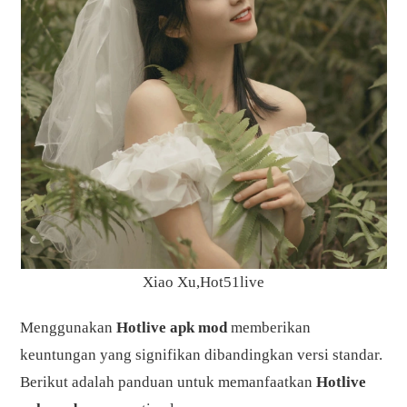
Xiao Xu,Hot51live
Menggunakan
Hotlive apk mod
memberikan
keuntungan yang signifikan dibandingkan versi standar.
Berikut adalah panduan untuk memanfaatkan
Hotlive