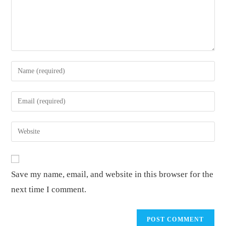
Enter
your
name
Enter
or
your
username
email
Enter
to
address
your
comment
to
website
comment
URL
Save my name, email, and website in this browser for the
(optional)
next time I comment.