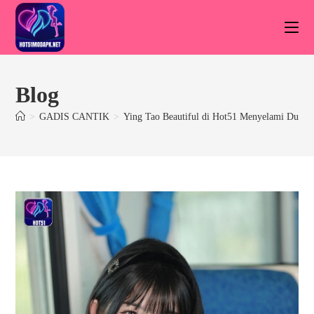
Skip
to
content
Blog
>
GADIS CANTIK
>
Ying Tao Beautiful di Hot51 Menyelami Dunia