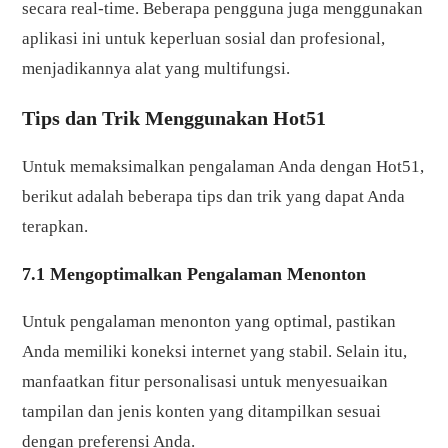
secara real-time. Beberapa pengguna juga menggunakan
aplikasi ini untuk keperluan sosial dan profesional,
menjadikannya alat yang multifungsi.
Tips dan Trik Menggunakan Hot51
Untuk memaksimalkan pengalaman Anda dengan Hot51,
berikut adalah beberapa tips dan trik yang dapat Anda
terapkan.
7.1
Mengoptimalkan Pengalaman Menonton
Untuk pengalaman menonton yang optimal, pastikan
Anda memiliki koneksi internet yang stabil. Selain itu,
manfaatkan fitur personalisasi untuk menyesuaikan
tampilan dan jenis konten yang ditampilkan sesuai
dengan preferensi Anda.