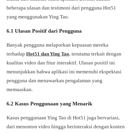
beberapa ulasan dan testimoni dari pengguna Hot51
yang menggunakan Ying Tao.
6.1
Ulasan Positif dari Pengguna
Banyak pengguna melaporkan kepuasan mereka
terhadap
Hot51 dan Ying Tao
, terutama terkait dengan
kualitas video dan fitur interaktif. Ulasan positif ini
menunjukkan bahwa aplikasi ini memenuhi ekspektasi
pengguna dan menawarkan pengalaman yang
memuaskan.
6.2
Kasus Penggunaan yang Menarik
Kasus penggunaan Ying Tao di Hot51 juga bervariasi,
dari menonton video hingga berinteraksi dengan konten