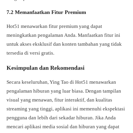
7.2
Memanfaatkan Fitur Premium
Hot51 menawarkan fitur premium yang dapat
meningkatkan pengalaman Anda. Manfaatkan fitur ini
untuk akses eksklusif dan konten tambahan yang tidak
tersedia di versi gratis.
Kesimpulan dan Rekomendasi
Secara keseluruhan, Ying Tao di Hot51 menawarkan
pengalaman hiburan yang luar biasa. Dengan tampilan
visual yang menawan, fitur interaktif, dan kualitas
streaming yang tinggi, aplikasi ini memenuhi ekspektasi
pengguna dan lebih dari sekadar hiburan. Jika Anda
mencari aplikasi media sosial dan hiburan yang dapat