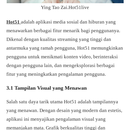
Ying Tao Zai.Hot51live
Hot51
adalah aplikasi media sosial dan hiburan yang
menawarkan berbagai fitur menarik bagi penggunanya.
Dikenal dengan kualitas streaming yang tinggi dan
antarmuka yang ramah pengguna, Hot51 memungkinkan
pengguna untuk menikmati konten video, berinteraksi
dengan pengguna lain, dan mengeksplorasi berbagai
fitur yang meningkatkan pengalaman pengguna.
3.1
Tampilan Visual yang Menawan
Salah satu daya tarik utama Hot51 adalah tampilannya
yang menawan. Dengan desain yang modern dan estetis,
aplikasi ini menyajikan pengalaman visual yang
memanjakan mata. Grafik berkualitas tinggi dan