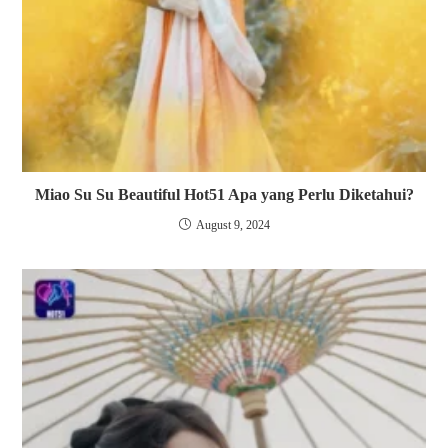
Miao Su Su Beautiful Hot51 Apa yang Perlu Diketahui?
August 9, 2024