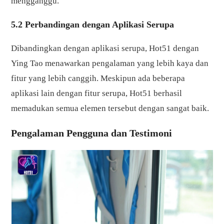
mengganggu.
5.2
Perbandingan dengan Aplikasi Serupa
Dibandingkan dengan aplikasi serupa, Hot51 dengan
Ying Tao menawarkan pengalaman yang lebih kaya dan
fitur yang lebih canggih. Meskipun ada beberapa
aplikasi lain dengan fitur serupa, Hot51 berhasil
memadukan semua elemen tersebut dengan sangat baik.
Pengalaman Pengguna dan Testimoni