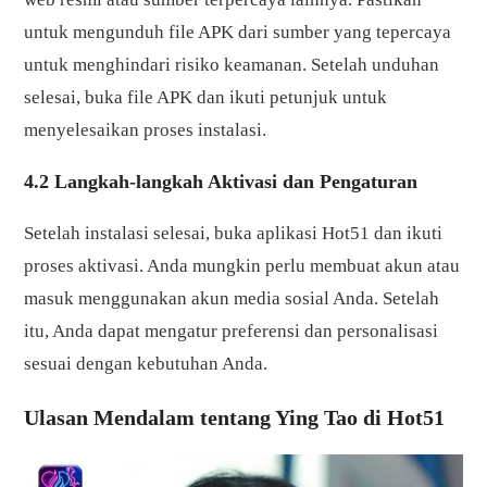
untuk mengunduh file APK dari sumber yang tepercaya
untuk menghindari risiko keamanan. Setelah unduhan
selesai, buka file APK dan ikuti petunjuk untuk
menyelesaikan proses instalasi.
4.2
Langkah-langkah Aktivasi dan Pengaturan
Setelah instalasi selesai, buka aplikasi Hot51 dan ikuti
proses aktivasi. Anda mungkin perlu membuat akun atau
masuk menggunakan akun media sosial Anda. Setelah
itu, Anda dapat mengatur preferensi dan personalisasi
sesuai dengan kebutuhan Anda.
Ulasan Mendalam tentang Ying Tao di Hot51