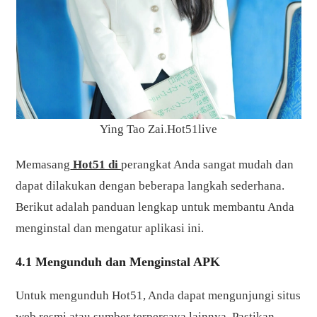
Ying Tao Zai.Hot51live
Memasang
Hot51 di
perangkat Anda sangat mudah dan
dapat dilakukan dengan beberapa langkah sederhana.
Berikut adalah panduan lengkap untuk membantu Anda
menginstal dan mengatur aplikasi ini.
4.1
Mengunduh dan Menginstal APK
Untuk mengunduh Hot51, Anda dapat mengunjungi situs
web resmi atau sumber terpercaya lainnya. Pastikan