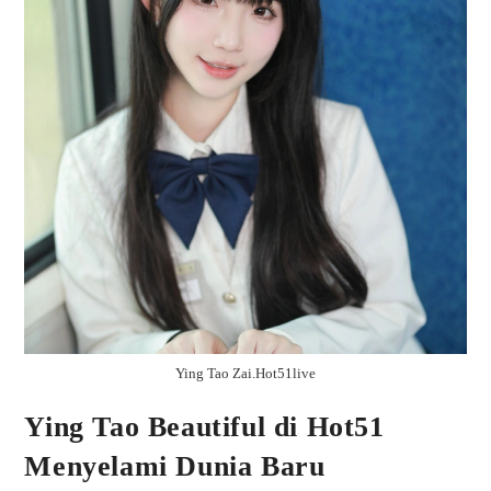
Ying Tao Zai.Hot51live
Ying Tao Beautiful di Hot51
Menyelami Dunia Baru