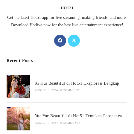
HOT51
Get the latest
Hot51
app for live streaming, making friends, and more.
Download
Hotlive
now for the best live entertainment experience!
Opens
Opens
in
in
a
a
Recent Posts
new
new
tab
tab
Xi Kui Beautiful di Hot51 Eksplorasi Lengkap
AUGUST 9, 2024
/
0 COMMENTS
Yue Yue Beautiful di Hot51 Temukan Pesonanya
AUGUST 9, 2024
/
0 COMMENTS