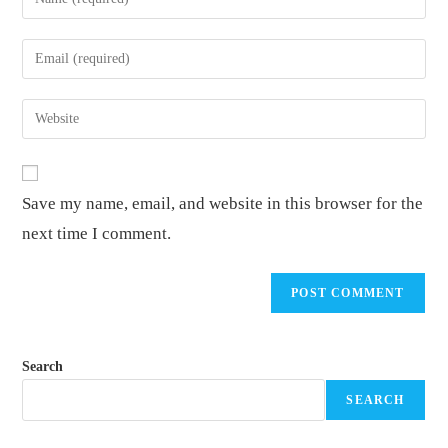
your
name
Enter
or
your
username
email
Enter
to
address
your
comment
to
website
comment
URL
Save my name, email, and website in this browser for the
(optional)
next time I comment.
Search
SEARCH