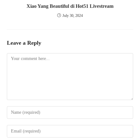
Xiao Yang Beautiful di Hot51 Livestream
July 30, 2024
Leave a Reply
Comment
Enter
your
name
Enter
or
your