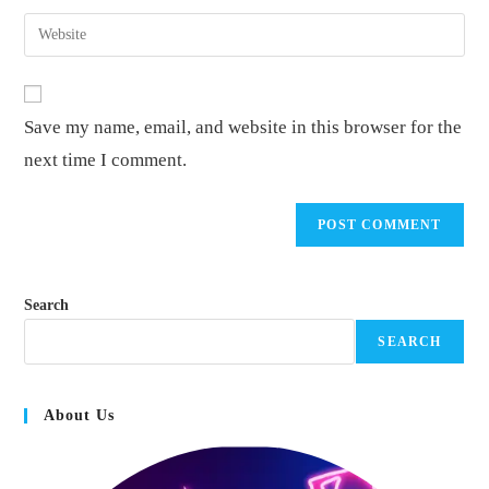
username
email
Enter
to
address
your
comment
to
website
comment
URL
Save my name, email, and website in this browser for the
(optional)
next time I comment.
Search
SEARCH
About Us