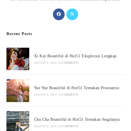
Opens
Opens
in
in
a
a
Recent Posts
new
new
tab
tab
Xi Kui Beautiful di Hot51 Eksplorasi Lengkap
AUGUST 9, 2024
/
0 COMMENTS
Yue Yue Beautiful di Hot51 Temukan Pesonanya
AUGUST 9, 2024
/
0 COMMENTS
Chu Cha Beautiful di Hot51 Temukan Segalanya
AUGUST 9, 2024
/
0 COMMENTS