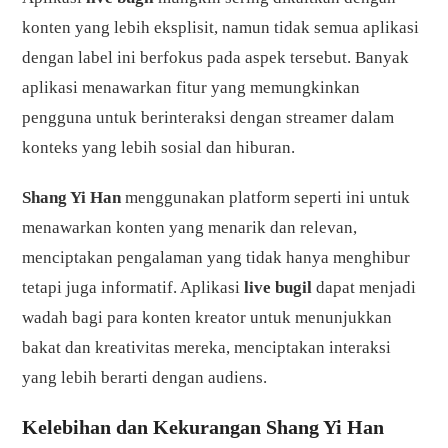
konten yang lebih eksplisit, namun tidak semua aplikasi
dengan label ini berfokus pada aspek tersebut. Banyak
aplikasi menawarkan fitur yang memungkinkan
pengguna untuk berinteraksi dengan streamer dalam
konteks yang lebih sosial dan hiburan.
Shang Yi Han
menggunakan platform seperti ini untuk
menawarkan konten yang menarik dan relevan,
menciptakan pengalaman yang tidak hanya menghibur
tetapi juga informatif. Aplikasi
live bugil
dapat menjadi
wadah bagi para konten kreator untuk menunjukkan
bakat dan kreativitas mereka, menciptakan interaksi
yang lebih berarti dengan audiens.
Kelebihan dan Kekurangan Shang Yi Han