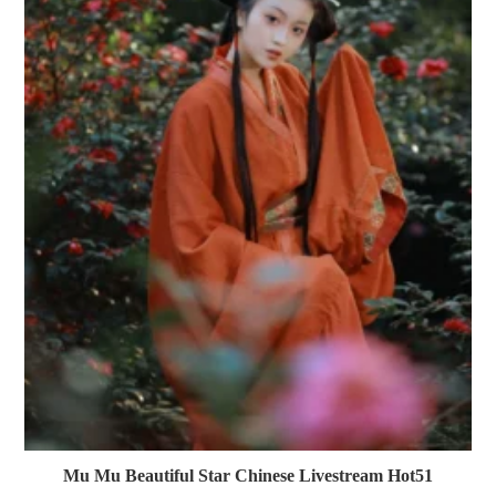
Mu Mu Beautiful Star Chinese Livestream Hot51