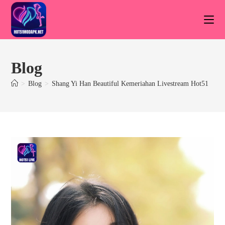
Skip
to
content
Blog
>
Blog
>
Shang Yi Han Beautiful Kemeriahan Livestream Hot51