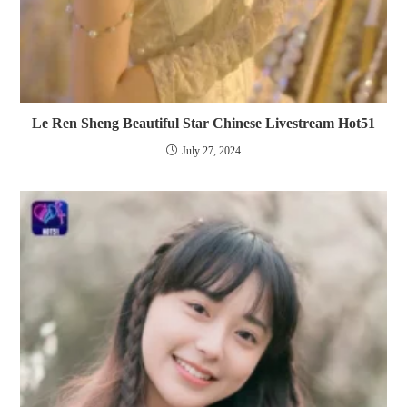
Le Ren Sheng Beautiful Star Chinese Livestream Hot51
July 27, 2024