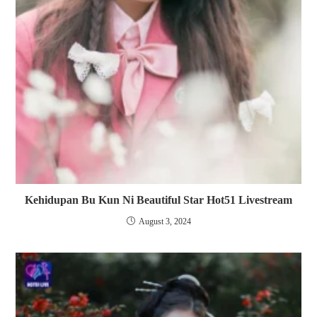
Kehidupan Bu Kun Ni Beautiful Star Hot51 Livestream
August 3, 2024