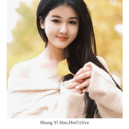
Shang Yi Han,Hot51live