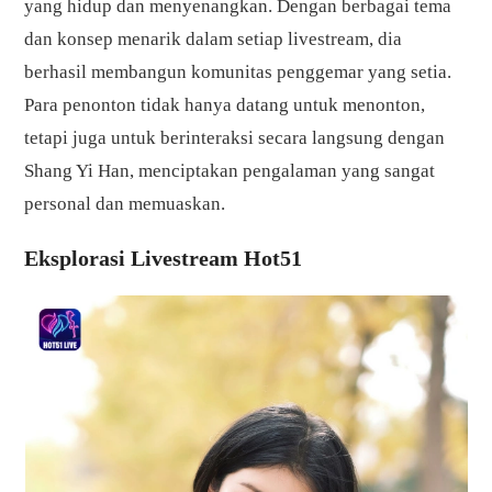
yang hidup dan menyenangkan. Dengan berbagai tema
dan konsep menarik dalam setiap livestream, dia
berhasil membangun komunitas penggemar yang setia.
Para penonton tidak hanya datang untuk menonton,
tetapi juga untuk berinteraksi secara langsung dengan
Shang Yi Han, menciptakan pengalaman yang sangat
personal dan memuaskan.
Eksplorasi Livestream Hot51