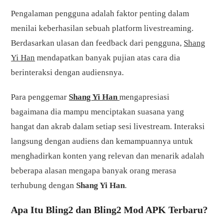
Pengalaman pengguna adalah faktor penting dalam
menilai keberhasilan sebuah platform livestreaming.
Berdasarkan ulasan dan feedback dari pengguna,
Shang
Yi Han
mendapatkan banyak pujian atas cara dia
berinteraksi dengan audiensnya.
Para penggemar
Shang Yi Han
mengapresiasi
bagaimana dia mampu menciptakan suasana yang
hangat dan akrab dalam setiap sesi livestream. Interaksi
langsung dengan audiens dan kemampuannya untuk
menghadirkan konten yang relevan dan menarik adalah
beberapa alasan mengapa banyak orang merasa
terhubung dengan
Shang Yi Han
.
Apa Itu Bling2 dan Bling2 Mod APK Terbaru?