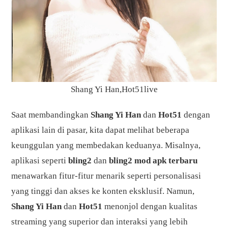
Shang Yi Han,Hot51live
Saat membandingkan
Shang Yi Han
dan
Hot51
dengan
aplikasi lain di pasar, kita dapat melihat beberapa
keunggulan yang membedakan keduanya. Misalnya,
aplikasi seperti
bling2
dan
bling2 mod apk terbaru
menawarkan fitur-fitur menarik seperti personalisasi
yang tinggi dan akses ke konten eksklusif. Namun,
Shang Yi Han
dan
Hot51
menonjol dengan kualitas
streaming yang superior dan interaksi yang lebih