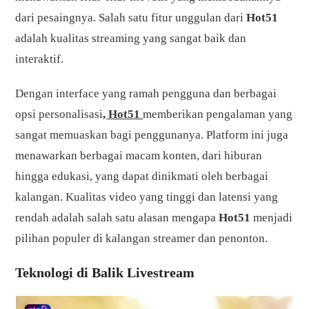
dari pesaingnya. Salah satu fitur unggulan dari
Hot51
adalah kualitas streaming yang sangat baik dan
interaktif.
Dengan interface yang ramah pengguna dan berbagai
opsi personalisasi
, Hot51
memberikan pengalaman yang
sangat memuaskan bagi penggunanya. Platform ini juga
menawarkan berbagai macam konten, dari hiburan
hingga edukasi, yang dapat dinikmati oleh berbagai
kalangan. Kualitas video yang tinggi dan latensi yang
rendah adalah salah satu alasan mengapa
Hot51
menjadi
pilihan populer di kalangan streamer dan penonton.
Teknologi di Balik Livestream