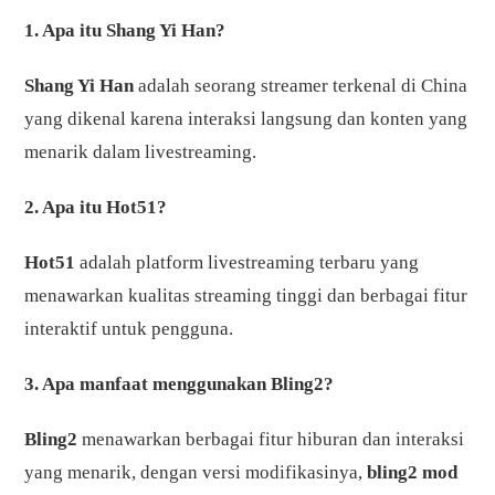
1. Apa itu Shang Yi Han?
Shang Yi Han
adalah seorang streamer terkenal di China
yang dikenal karena interaksi langsung dan konten yang
menarik dalam livestreaming.
2. Apa itu Hot51?
Hot51
adalah platform livestreaming terbaru yang
menawarkan kualitas streaming tinggi dan berbagai fitur
interaktif untuk pengguna.
3. Apa manfaat menggunakan Bling2?
Bling2
menawarkan berbagai fitur hiburan dan interaksi
yang menarik, dengan versi modifikasinya,
bling2 mod