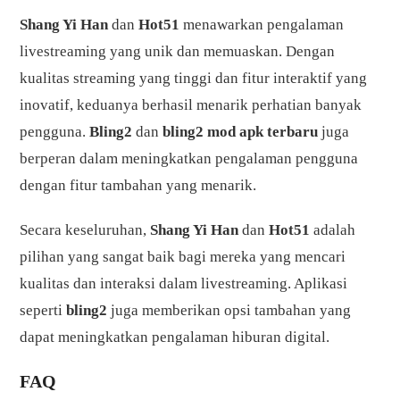
Shang Yi Han
dan
Hot51
menawarkan pengalaman
livestreaming yang unik dan memuaskan. Dengan
kualitas streaming yang tinggi dan fitur interaktif yang
inovatif, keduanya berhasil menarik perhatian banyak
pengguna.
Bling2
dan
bling2 mod apk terbaru
juga
berperan dalam meningkatkan pengalaman pengguna
dengan fitur tambahan yang menarik.
Secara keseluruhan,
Shang Yi Han
dan
Hot51
adalah
pilihan yang sangat baik bagi mereka yang mencari
kualitas dan interaksi dalam livestreaming. Aplikasi
seperti
bling2
juga memberikan opsi tambahan yang
dapat meningkatkan pengalaman hiburan digital.
FAQ